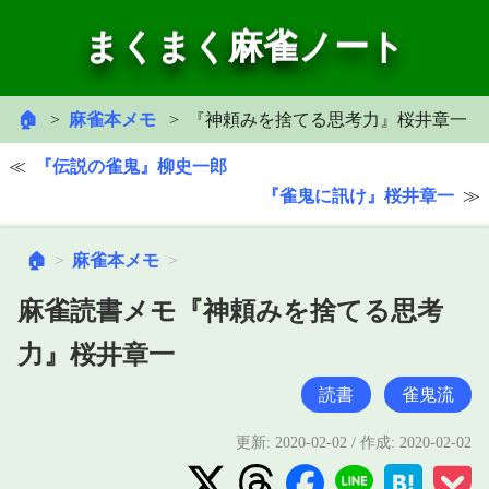
まくまく麻雀ノート
🏠
麻雀本メモ
『神頼みを捨てる思考力』桜井章一
『伝説の雀鬼』柳史一郎
『雀鬼に訊け』桜井章一
🏠
麻雀本メモ
麻雀読書メモ『神頼みを捨てる思考
力』桜井章一
読書
雀鬼流
更新:
2020-02-02
/ 作成:
2020-02-02