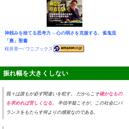
神頼みを捨てる思考力 ─ 心の弱さを克服する、雀鬼流
「裏」聖書
桜井章一
ワニブックス
振れ幅を大きくしない
我々は誰もが必ず間違いを犯す。 だからこそ
確かなもの
を求めれば苦しくなる
。 半信半疑こそが、この社会にバ
ランスをもたらす何よりの感覚なのである。